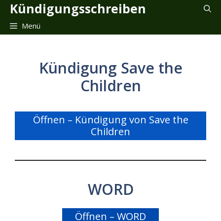
Zum
Kündigungsschreiben
Inhalt
Menü
springen
Kündigung Save the
Children
Öffnen – Kündigung von Save the
Children
WORD
Öffnen – WORD