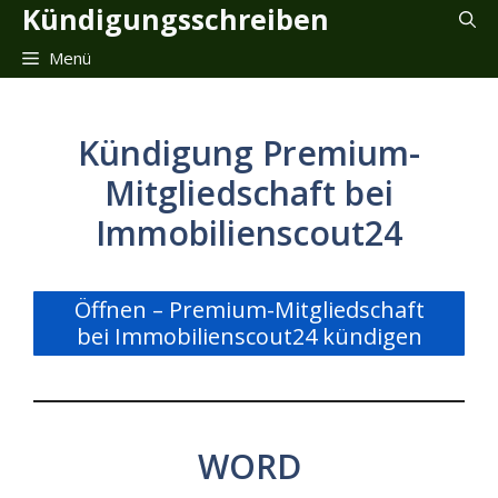
Zum
Kündigungsschreiben
Inhalt
Menü
springen
Kündigung Premium-
Mitgliedschaft bei
Immobilienscout24
Öffnen – Premium-Mitgliedschaft
bei Immobilienscout24 kündigen
WORD