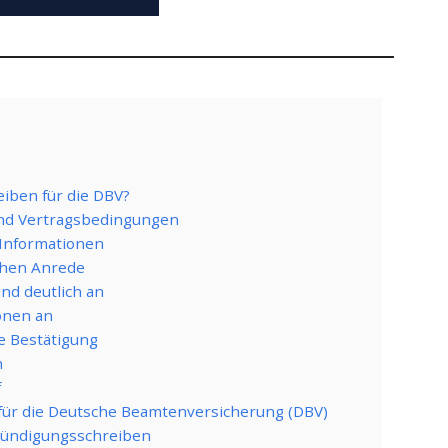
iben für die DBV?
 und Vertragsbedingungen
n Informationen
ichen Anrede
und deutlich an
ionen an
he Bestätigung
h
f
für die Deutsche Beamtenversicherung (DBV)
Kündigungsschreiben